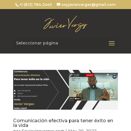
+1 (813) 784-2440
soyjaviervargas@gmail.com
Seleccionar página
Comunicación efectiva para tener éxito en
la vida
por
Soyjaviervargas.com
|
May 20, 2022